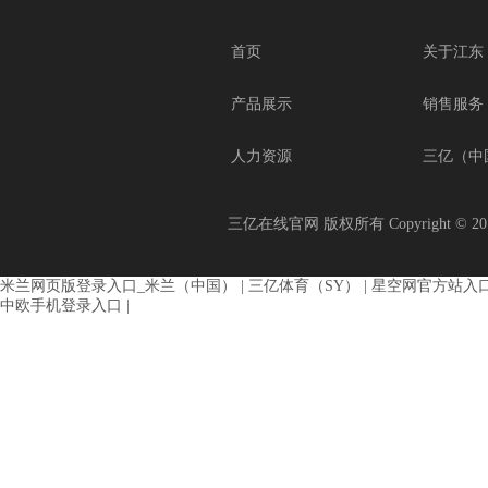
首页
关于江东
产品展示
销售服务
人力资源
三亿（中
三亿在线官网 版权所有 Copyright © 201
米兰网页版登录入口_米兰（中国）
|
三亿体育（SY）
|
星空网官方站入
中欧手机登录入口
|